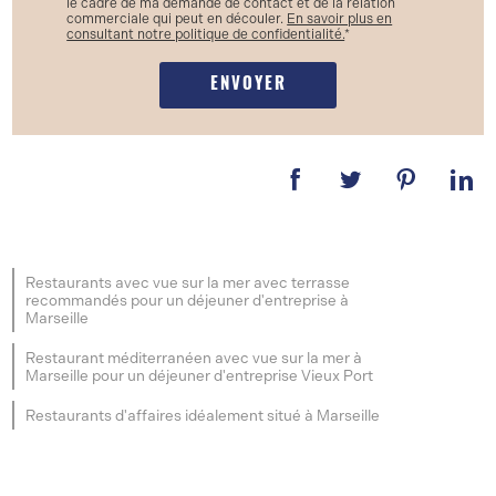
le cadre de ma demande de contact et de la relation
commerciale qui peut en découler.
En savoir plus en
consultant notre politique de confidentialité.
*
Restaurants avec vue sur la mer avec terrasse
recommandés pour un déjeuner d'entreprise à
Marseille
Restaurant méditerranéen avec vue sur la mer à
Marseille pour un déjeuner d'entreprise Vieux Port
Restaurants d'affaires idéalement situé à Marseille